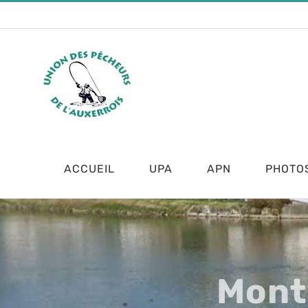
Skip
to
content
ACCUEIL
UPA
APN
PHOTO
Mont