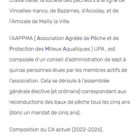
Cravantaise, la société des pêcheurs à la ligne de
Vincelles-Irancy, de Bazarnes, d’Accolay, et de
l’Amicale de Mailly la Ville.
l’AAPPMA (
A
ssociation
A
gréée de
P
êche et de
P
rotection des
M
ilieux
A
quatiques ) UPA , est
composée d’un conseil d’administration de sept à
quinze personnes élues par les membres actifs de
l’association. Cela se déroule à l’assemblée
générale élective (et ordinaire) correspondant aux
reconductions des baux de pêche tous les cinq ans
(donc un mandat de cinq ans).
Composition du CA actuel (2022-2026).